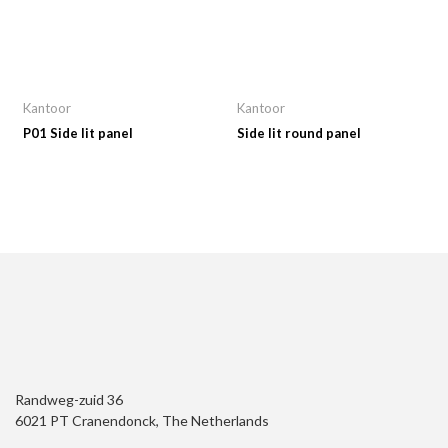
Kantoor
Kantoor
P01 Side lit panel
Side lit round panel
Randweg-zuid 36
6021 PT Cranendonck, The Netherlands